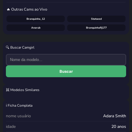
🔥 Outras Cams ao Vivo
Branquinha_12
Statseed
Anarub
BranquinhaRj177
🔍 Buscar Camgirl
Buscar
👯 Modelos Similares
Cherry
Camy
Neli
Kaylin Sunny
ℹ️ Ficha Completa
nome usuário
Adara Smith
idade
20 anos