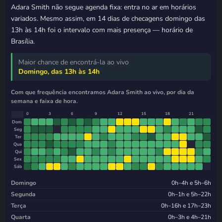
Adara Smith não segue agenda fixa: entra no ar em horários
variados. Mesmo assim, em 14 dias de checagens domingo das
13h às 14h foi o intervalo com mais presença — horário de
Brasília.
Maior chance de encontrá-la ao vivo
Domingo, das 13h às 14h
Com que frequência encontramos Adara Smith ao vivo, por dia da
semana e faixa de hora.
0
3
6
9
12
15
18
21
Dom
Seg
Ter
Qua
Qui
Sex
Sáb
Domingo
0h–4h e 5h–6h
Segunda
0h–1h e 5h–22h
Terça
0h–16h e 17h–23h
Quarta
0h–3h e 4h–21h