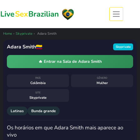
Pular
para
o
conteúdo
CÂMERA OFFLINE
Adara Smith esteve ao vivo
há menos de uma hora
Home
›
Skyprivate
›
Adara Smith
9 de agosto de 2026, 05:52
· horário de
Brasília
Adara Smith
Skyprivate
Costuma voltar
domingo, das 13h às
14h
🔥 Entrar na Sala de Adara Smith
PAÍS
GÊNERO
Colômbia
Mulher
SITE
Skyprivate
Latinas
Bunda grande
Os horários em que Adara Smith mais aparece ao
vivo