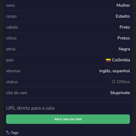
sexo
Mulher
corpo
Esbelto
cabelo
Preto
olhos
Pretos
etnia
Negra
país
Colômbia
idiomas
inglês, espanhol
status
○ Offline
site de cam
Skyprivate
URL direto para a sala
Abrir sala de chat
🏷️ Tags