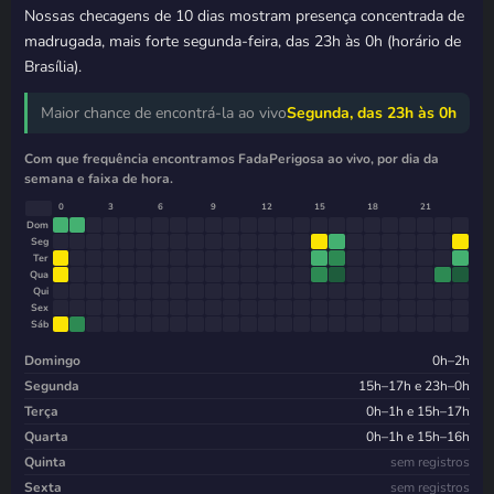
Nossas checagens de 10 dias mostram presença concentrada de
madrugada, mais forte segunda-feira, das 23h às 0h (horário de
Brasília).
Maior chance de encontrá-la ao vivo
Segunda, das 23h às 0h
Com que frequência encontramos FadaPerigosa ao vivo, por dia da
semana e faixa de hora.
0
3
6
9
12
15
18
21
Dom
Seg
Ter
Qua
Qui
Sex
Sáb
Domingo
0h–2h
Segunda
15h–17h e 23h–0h
Terça
0h–1h e 15h–17h
Quarta
0h–1h e 15h–16h
Quinta
sem registros
Sexta
sem registros