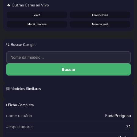
🔥 Outras Cams ao Vivo
vicc7
Fenixheaven
Mariiii_morena
Morena_mel
🔍 Buscar Camgirl
Buscar
👯 Modelos Similares
_indiahot_01
Nathrickkk
lailayourangel
eubellasc
ℹ️ Ficha Completa
nome usuário
FadaPerigosa
#espectadores
71