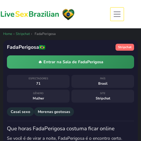
Pular
para
o
conteúdo
CÂMERA OFFLINE
FadaPerigosa esteve ao vivo
há 10 horas
Home
›
Stripchat
›
FadaPerigosa
5 de agosto de 2026, 23:12
· horário de
Brasília
FadaPerigosa
Stripchat
Costuma voltar
segunda-feira, das
23h às 0h
🔥 Entrar na Sala de FadaPerigosa
ESPECTADORES
PAÍS
71
Brasil
GÊNERO
SITE
Mulher
Stripchat
Casal sexo
Morenas gostosas
Que horas FadaPerigosa costuma ficar online
Se você é de virar a noite, FadaPerigosa é o encontro certo.