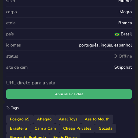
sexo
Mulher
corpo
Magro
etnia
Branca
país
Brasil
idiomas
português, inglês, espanhol
status
○ Offline
site de cam
Stripchat
URL direto para a sala
Abrir sala de chat
🏷️ Tags
Posição 69
Ahegao
Anal Toys
Ass to Mouth
Brasileira
Cam a Cam
Cheap Privates
Gozada
Garganta Profunda
Erotic Dance