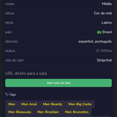
corpo
Médio
olhos
Cor de mel
etnia
Latino
país
Brasil
idiomas
espanhol, português
status
○ Offline
site de cam
Stripchat
URL direto para a sala
Abrir sala de chat
🏷️ Tags
Men
Men Anal
Men Beardy
Men Big Cocks
Men Bisexuals
Men Brazilian
Men Brunettes