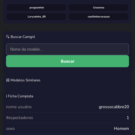
pregnanhot
Unanena
Laryssinha_69
coelhinharoxaaaa
🔍 Buscar Camgirl
Buscar
👯 Modelos Similares
miiabellovic
baixinhagostosinhaa
topcell
Monica_Pimentinha_
ℹ️ Ficha Completa
nome usuário
grossocalibre20
#espectadores
1
sexo
Homem