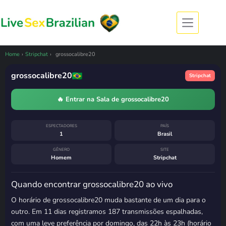
Pular
para
o
conteúdo
CÂMERA OFFLINE
grossocalibre20 esteve ao vivo
anteontem
Home
›
Stripchat
›
grossocalibre20
4 de agosto de 2026, 17:07
· horário de
Brasília
grossocalibre20
Stripchat
Costuma voltar
domingo, das 22h às
23h
🔥 Entrar na Sala de grossocalibre20
ESPECTADORES
PAÍS
1
Brasil
GÊNERO
SITE
Homem
Stripchat
Quando encontrar grossocalibre20 ao vivo
O horário de grossocalibre20 muda bastante de um dia para o
outro. Em 11 dias registramos 187 transmissões espalhadas,
com uma leve preferência por domingo, das 22h às 23h (horário