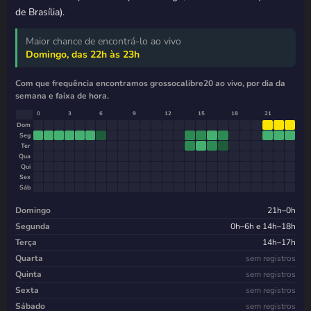
de Brasília).
Maior chance de encontrá-lo ao vivo
Domingo, das 22h às 23h
Com que frequência encontramos grossocalibre20 ao vivo, por dia da
semana e faixa de hora.
0
3
6
9
12
15
18
21
Dom
Seg
Ter
Qua
Qui
Sex
Sáb
Domingo
21h–0h
Segunda
0h–6h e 14h–18h
Terça
14h–17h
Quarta
sem registros
Quinta
sem registros
Sexta
sem registros
Sábado
sem registros