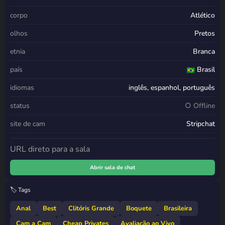
corpo
Atlético
olhos
Pretos
etnia
Branca
país
Brasil
idiomas
inglês, espanhol, português
status
○ Offline
site de cam
Stripchat
URL direto para a sala
Abrir sala de chat
🏷️ Tags
Anal
Best
Clitóris Grande
Boquete
Brasileira
Cam a Cam
Cheap Privates
Avaliação ao Vivo