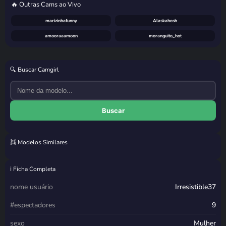
🔥 Outras Cams ao Vivo
marizinhafunny
Alaskahosh
amooraaamoon
moranguito_hot
🔍 Buscar Camgirl
Buscar
👯 Modelos Similares
lariic
Nathrickkk
sillerzinha
gabi_diass
ℹ️ Ficha Completa
nome usuário
Irresistible37
#espectadores
9
sexo
Mulher