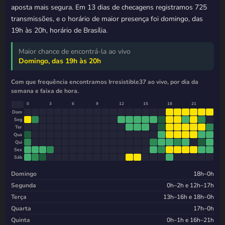
aposta mais segura. Em 13 dias de checagens registramos 725
transmissões, e o horário de maior presença foi domingo, das
19h às 20h, horário de Brasília.
Maior chance de encontrá-la ao vivo
Domingo, das 19h às 20h
Com que frequência encontramos Irresistible37 ao vivo, por dia da
semana e faixa de hora.
0
3
6
9
12
15
18
21
Dom
Seg
Ter
Qua
Qui
Sex
Sáb
Domingo
18h–0h
Segunda
0h–2h e 12h–17h
Terça
13h–16h e 18h–0h
Quarta
17h–0h
Quinta
0h–1h e 16h–21h