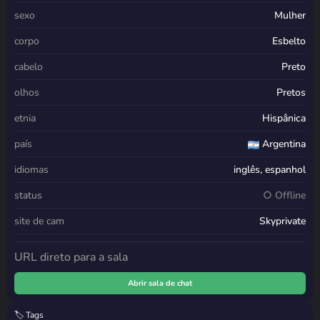
sexo
Mulher
corpo
Esbelto
cabelo
Preto
olhos
Pretos
etnia
Hispânica
país
Argentina
idiomas
inglês, espanhol
status
○ Offline
site de cam
Skyprivate
URL direto para a sala
Abrir sala de chat
🏷️ Tags