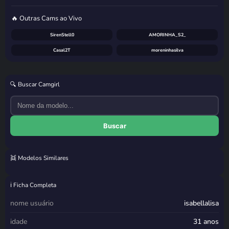
🔥 Outras Cams ao Vivo
SirenStell0
AMORINHA_S2_
Casal2T
moreninhasilva
🔍 Buscar Camgirl
Buscar
👯 Modelos Similares
Sweet Moon
Tali Majesty
Lunna
SexyBrazilianMonique
ℹ️ Ficha Completa
nome usuário
isabellalisa
idade
31 anos