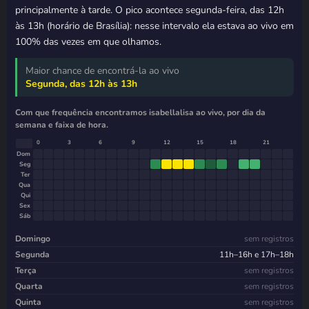
principalmente à tarde. O pico acontece segunda-feira, das 12h
às 13h (horário de Brasília): nesse intervalo ela estava ao vivo em
100% das vezes em que olhamos.
Maior chance de encontrá-la ao vivo
Segunda, das 12h às 13h
Com que frequência encontramos isabellalisa ao vivo, por dia da
semana e faixa de hora.
0
3
6
9
12
15
18
21
Dom
Seg
Ter
Qua
Qui
Sex
Sáb
Domingo
sem registros
Segunda
11h–16h e 17h–18h
Terça
sem registros
Quarta
sem registros
Quinta
sem registros