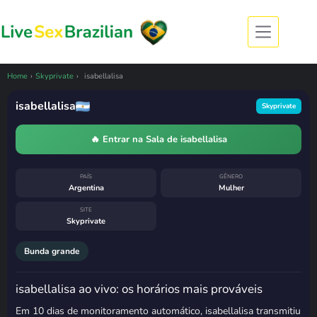
Pular
para
o
conteúdo
CÂMERA OFFLINE
isabellalisa esteve ao vivo
há uma semana
Home
›
Skyprivate
›
isabellalisa
27 de julho de 2026, 20:32
· horário de
Brasília
isabellalisa
Skyprivate
Costuma voltar
segunda-feira, das
12h às 13h
🔥 Entrar na Sala de isabellalisa
PAÍS
GÊNERO
Argentina
Mulher
SITE
Skyprivate
Bunda grande
isabellalisa ao vivo: os horários mais prováveis
Em 10 dias de monitoramento automático, isabellalisa transmitiu