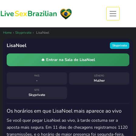
Pular
para
o
conteúdo
CÂMERA OFFLINE
LisaNoel esteve ao vivo
há menos de uma hora
Home
›
Skyprivate
›
LisaNoel
7 de agosto de 2026, 07:42
· horário de
Brasília
LisaNoel
Skyprivate
Costuma voltar
segunda-feira, das
11h às 12h
🔥 Entrar na Sala de LisaNoel
PAÍS
GÊNERO
-
Mulher
SITE
Skyprivate
Os horários em que LisaNoel mais aparece ao vivo
Se você quer pegar LisaNoel ao vivo, à tarde costuma ser a
aposta mais segura. Em 11 dias de checagens registramos 1120
transmissões, e o horário de maior presença foi segunda-feira,