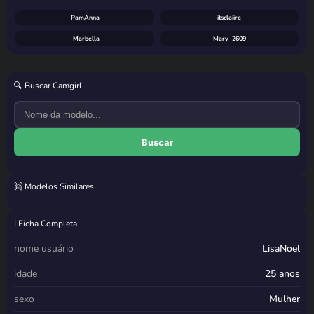
PamAnna
itsclaiire
-Marbella
Mary_2609
🔍 Buscar Camgirl
Buscar
👯 Modelos Similares
Tali Majesty
Livia Costa
BeijaflorPink
Cherry
ℹ️ Ficha Completa
nome usuário
LisaNoel
idade
25 anos
sexo
Mulher