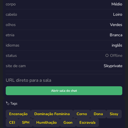
corpo
Médio
cabelo
Loiro
olhos
Verdes
etnia
Branca
idiomas
inglês
status
○ Offline
site de cam
Skyprivate
URL direto para a sala
Abrir sala de chat
🏷️ Tags
Encenação
Dominação Feminina
Corno
Dona
Sissy
CEI
SPH
Humilhação
Goon
Escravo/a