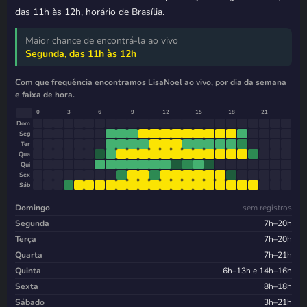
das 11h às 12h, horário de Brasília.
Maior chance de encontrá-la ao vivo
Segunda, das 11h às 12h
Com que frequência encontramos LisaNoel ao vivo, por dia da semana
e faixa de hora.
0
3
6
9
12
15
18
21
Dom
Seg
Ter
Qua
Qui
Sex
Sáb
Domingo
sem registros
Segunda
7h–20h
Terça
7h–20h
Quarta
7h–21h
Quinta
6h–13h e 14h–16h
Sexta
8h–18h
Sábado
3h–21h