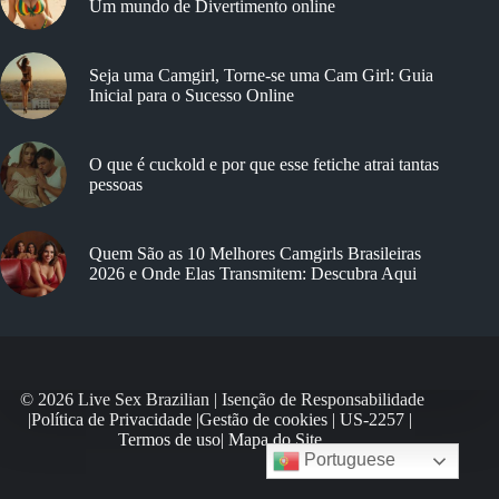
Um mundo de Divertimento online
Seja uma Camgirl, Torne-se uma Cam Girl: Guia
Inicial para o Sucesso Online
O que é cuckold e por que esse fetiche atrai tantas
pessoas
Quem São as 10 Melhores Camgirls Brasileiras
2026 e Onde Elas Transmitem: Descubra Aqui
© 2026 Live Sex Brazilian |
Isenção de Responsabilidade
|
Política de Privacidade
|
Gestão de cookies
|
US-2257
|
Termos de uso
|
Mapa do Site
Portuguese
Optimized by Seraphinite Accelerator