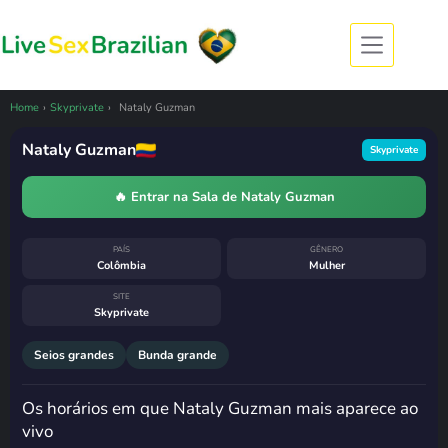
Pular
para
o
conteúdo
CÂMERA OFFLINE
Nataly Guzman esteve ao vivo
há 15 horas
Home
›
Skyprivate
›
Nataly Guzman
6 de agosto de 2026, 14:02
· horário de
Brasília
Nataly Guzman
Skyprivate
Costuma voltar
segunda-feira, das
6h às 7h
🔥 Entrar na Sala de Nataly Guzman
PAÍS
GÊNERO
Colômbia
Mulher
SITE
Skyprivate
Seios grandes
Bunda grande
Os horários em que Nataly Guzman mais aparece ao
vivo