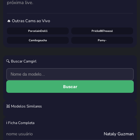
próxima live.
🔥 Outras Cams ao Vivo
PorcelainDoll1
Pricila887noazul
Camilegaucha
Pamy-
🔍 Buscar Camgirl
Buscar
👯 Modelos Similares
Tali Majesty
SexyBrazilianMonique
Livia Costa
Brumay
ℹ️ Ficha Completa
nome usuário
Nataly Guzman