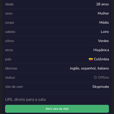
idade
28 anos
sexo
Mulher
corpo
Médio
cabelo
Loiro
olhos
Verdes
etnia
Hispânica
país
Colômbia
idiomas
inglês, espanhol, italiano
status
○ Offline
site de cam
Skyprivate
URL direto para a sala
Abrir sala de chat