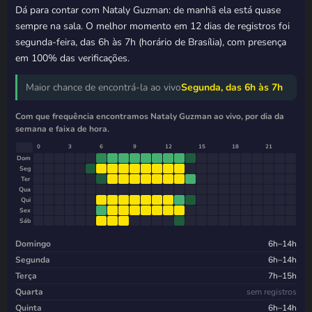
Dá para contar com Nataly Guzman: de manhã ela está quase
sempre na sala. O melhor momento em 12 dias de registros foi
segunda-feira, das 6h às 7h (horário de Brasília), com presença
em 100% das verificações.
Maior chance de encontrá-la ao vivo
Segunda, das 6h às 7h
Com que frequência encontramos Nataly Guzman ao vivo, por dia da
semana e faixa de hora.
0
3
6
9
12
15
18
21
Dom
Seg
Ter
Qua
Qui
Sex
Sáb
Domingo
6h–14h
Segunda
6h–14h
Terça
7h–15h
Quarta
sem registros
Quinta
6h–14h