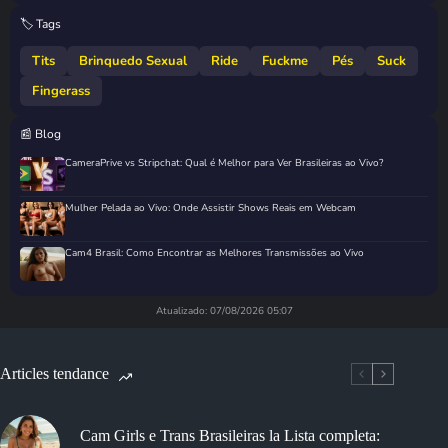
🏷️ Tags
Tits
Brinquedo Sexual
Ride
Fuckme
Pés
Suck
Fingerass
📰 Blog
CameraPrive vs Stripchat: Qual é Melhor para Ver Brasileiras ao Vivo?
Mulher Pelada ao Vivo: Onde Assistir Shows Reais em Webcam
Cam4 Brasil: Como Encontrar as Melhores Transmissões ao Vivo
Atualizado: 07/08/2026 05:07
Articles tendance
Cam Girls e Trans Brasileiras la Lista completa: