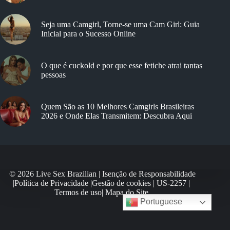
Seja uma Camgirl, Torne-se uma Cam Girl: Guia
Inicial para o Sucesso Online
O que é cuckold e por que esse fetiche atrai tantas
pessoas
Quem São as 10 Melhores Camgirls Brasileiras
2026 e Onde Elas Transmitem: Descubra Aqui
© 2026 Live Sex Brazilian |
Isenção de Responsabilidade
|
Política de Privacidade
|
Gestão de cookies
|
US-2257
|
Termos de uso
|
Mapa do Site
Portuguese
Optimized by Seraphinite Accelerator
Turns on site high speed to be attractive for people and search engines.