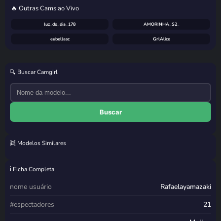
🔥 Outras Cams ao Vivo
luz_do_dia_178
AMORINHA_S2_
eubellasc
GrlAlice
🔍 Buscar Camgirl
Buscar
👯 Modelos Similares
Carolini09
SexyAninha18
Zerinh0
lolitaloira2
ℹ️ Ficha Completa
nome usuário
Rafaelayamazaki
#espectadores
21