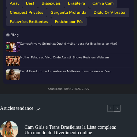
Anal
Best
Bissexuais
Brasileira
Cam a Cam
Cheapest Privates
Garganta Profunda
Dildo Or Vibrator
Palavrões Excitantes
Fetiche por Pés
📰 Blog
CameraPrive vs Stripchat: Qual é Melhor para Ver Brasileiras ao Vivo?
Mulher Pelada ao Vivo: Onde Assistir Shows Reais em Webcam
Cam4 Brasil: Como Encontrar as Melhores Transmissões ao Vivo
Atualizado: 08/08/2026 23:22
Articles tendance
Cam Girls e Trans Brasileiras la Lista completa:
Um mundo de Divertimento online