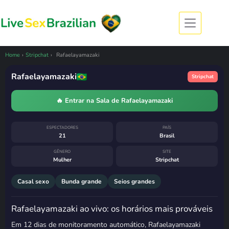
Pular
para
o
conteúdo
CÂMERA OFFLINE
Rafaelayamazaki esteve ao
vivo
ontem
Home
›
Stripchat
›
Rafaelayamazaki
7 de agosto de 2026, 21:27
· horário de
Brasília
Rafaelayamazaki
Stripchat
Costuma voltar
terça-feira, das 8h
às 9h
🔥 Entrar na Sala de Rafaelayamazaki
ESPECTADORES
PAÍS
21
Brasil
GÊNERO
SITE
Mulher
Stripchat
Casal sexo
Bunda grande
Seios grandes
Rafaelayamazaki ao vivo: os horários mais prováveis
Em 12 dias de monitoramento automático, Rafaelayamazaki