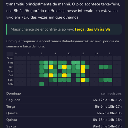
transmitiu principalmente de manhã. O pico acontece terça-feira,
das 8h às 9h (horário de Brasília): nesse intervalo ela estava ao
vivo em 71% das vezes em que olhamos.
Maior chance de encontrá-la ao vivo
Terça, das 8h às 9h
Com que frequência encontramos Rafaelayamazaki ao vivo, por dia da
semana e faixa de hora.
0
3
6
9
12
15
18
21
Dom
Seg
Ter
Qua
Qui
Sex
Sáb
Domingo
sem registros
Segunda
6h–12h e 13h–16h
Terça
6h–9h e 10h–17h
Quarta
6h–7h e 8h–10h
Quinta
6h–13h e 14h–16h
Sexta
9h–13h e 14h–17h