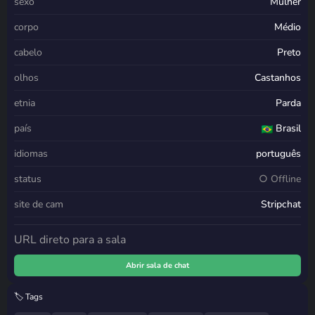
sexo
Mulher
corpo
Médio
cabelo
Preto
olhos
Castanhos
etnia
Parda
país
Brasil
idiomas
português
status
○ Offline
site de cam
Stripchat
URL direto para a sala
Abrir sala de chat
🏷️ Tags