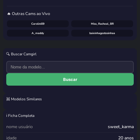
🔥 Outras Cams ao Vivo
Carolini09
Miss_Racheal_BR
A_maddy
baixinhagostosinhaa
🔍 Buscar Camgirl
Buscar
👯 Modelos Similares
Lunna
Livia Costa
Brumay
Cherry
ℹ️ Ficha Completa
nome usuário
sweet_karma
idade
20 anos