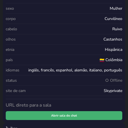
sexo
Mulher
corpo
Curvilíneo
cabelo
Ruivo
olhos
Castanhos
etnia
Hispânica
país
Colômbia
idiomas
inglês, francês, espanhol, alemão, italiano, português
status
○ Offline
site de cam
Skyprivate
URL direto para a sala
Abrir sala de chat