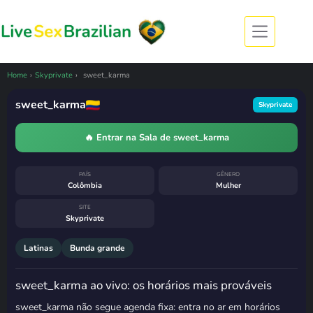
Pular
para
o
conteúdo
CÂMERA OFFLINE
sweet_karma esteve ao vivo
há menos de uma hora
Home
›
Skyprivate
›
sweet_karma
7 de agosto de 2026, 15:47
· horário de
Brasília
sweet_karma
Skyprivate
Costuma voltar
terça-feira, das 19h
às 20h
🔥 Entrar na Sala de sweet_karma
PAÍS
GÊNERO
Colômbia
Mulher
SITE
Skyprivate
Latinas
Bunda grande
sweet_karma ao vivo: os horários mais prováveis
sweet_karma não segue agenda fixa: entra no ar em horários