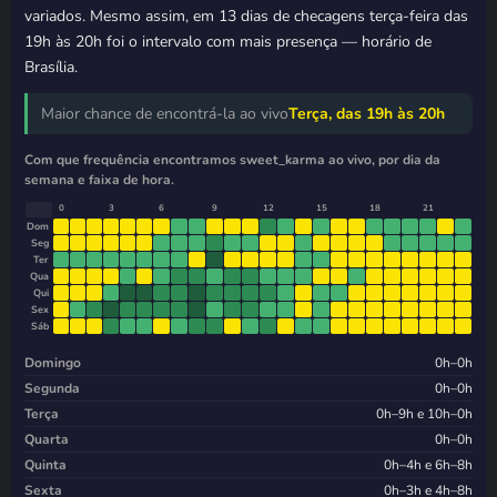
variados. Mesmo assim, em 13 dias de checagens terça-feira das
19h às 20h foi o intervalo com mais presença — horário de
Brasília.
Maior chance de encontrá-la ao vivo
Terça, das 19h às 20h
Com que frequência encontramos sweet_karma ao vivo, por dia da
semana e faixa de hora.
0
3
6
9
12
15
18
21
Dom
Seg
Ter
Qua
Qui
Sex
Sáb
Domingo
0h–0h
Segunda
0h–0h
Terça
0h–9h e 10h–0h
Quarta
0h–0h
Quinta
0h–4h e 6h–8h
Sexta
0h–3h e 4h–8h