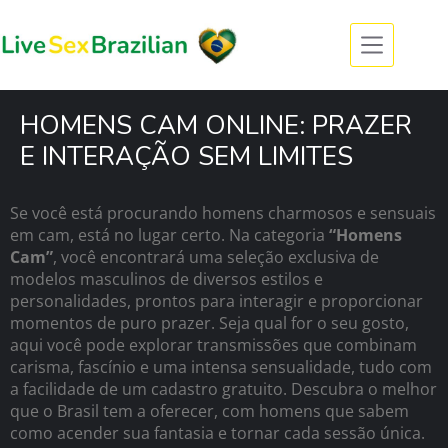
HOMENS CAM ONLINE: PRAZER
E INTERAÇÃO SEM LIMITES
Se você está procurando homens charmosos e sensuais
em cam, está no lugar certo. Na categoria
“Homens
Cam”
, você encontrará uma seleção exclusiva de
modelos masculinos de diversos estilos e
personalidades, prontos para interagir e proporcionar
momentos de puro prazer. Seja qual for o seu gosto,
aqui você pode explorar transmissões que combinam
carisma, fascínio e uma intensa sensualidade, tudo com
a facilidade de um cadastro gratuito. Descubra o melhor
que o Brasil tem a oferecer, com homens que sabem
como acender sua fantasia e tornar cada sessão única.