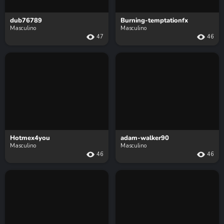
dub76789
Burning-temptationfx
Masculino
Masculino
47
46
Hotmex4you
adam-walker90
Masculino
Masculino
46
46