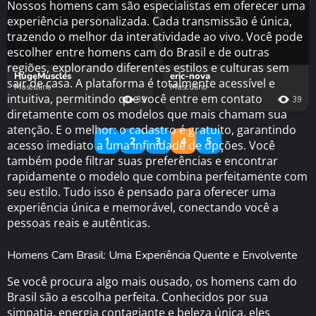
Nossos homens cam são especialistas em oferecer uma
experiência personalizada. Cada transmissão é única,
trazendo o melhor da interatividade ao vivo. Você pode
escolher entre homens cam do Brasil e de outras
regiões, explorando diferentes estilos e culturas sem
HugeMuscles
eric-nova
sair de casa. A plataforma é totalmente acessível e
Masculino
Masculino
intuitiva, permitindo que você entre em contato
39
39
diretamente com os modelos que mais chamam sua
atenção. E o melhor: o cadastro é gratuito, garantindo
1
2
3
4
5
acesso imediato a uma infinidade de opções. Você
também pode filtrar suas preferências e encontrar
rapidamente o modelo que combina perfeitamente com
seu estilo. Tudo isso é pensado para oferecer uma
experiência única e memorável, conectando você a
pessoas reais e autênticas.
Homens Cam Brasil: Uma Experiência Quente e Envolvente
Se você procura algo mais ousado, os homens cam do
Brasil são a escolha perfeita. Conhecidos por sua
simpatia, energia contagiante e beleza única, eles