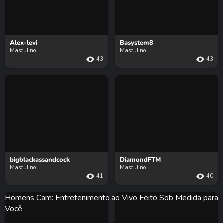
Alex-levi
Basystem8
Masculino
Masculino
43
43
bigblackassandcock
DiamondFTM
Masculino
Masculino
41
40
Homens Cam: Entretenimento ao Vivo Feito Sob Medida para
Você