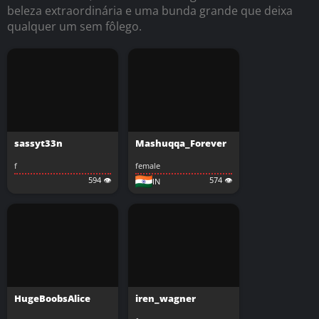
beleza extraordinária e uma bunda grande que deixa
qualquer um sem fôlego.
sassyt33n
Mashuqqa_Forever
f
female
594 👁️
574 👁️
IN
HugeBoobsAlice
iren_wagner