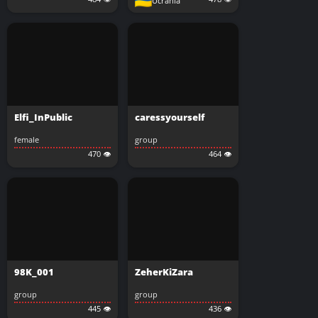
Ucrânia
Elfi_InPublic
caressyourself
female
group
470 👁️
464 👁️
98K_001
ZeherKiZara
group
group
445 👁️
436 👁️