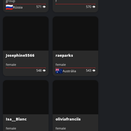
group
f
571 👁️
570 👁️
Rússia
Josephine5566
raeparks
female
female
548 👁️
543 👁️
Austrália
Isa__Blanc
oliviafranciis
female
female