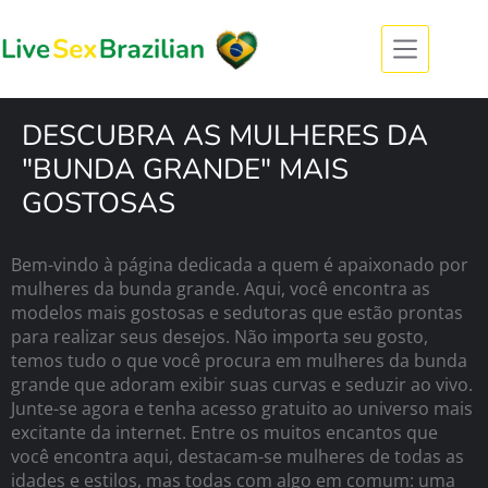
DESCUBRA AS MULHERES DA
"BUNDA GRANDE" MAIS
GOSTOSAS
Bem-vindo à página dedicada a quem é apaixonado por
mulheres da bunda grande. Aqui, você encontra as
modelos mais gostosas e sedutoras que estão prontas
para realizar seus desejos. Não importa seu gosto,
temos tudo o que você procura em mulheres da bunda
grande que adoram exibir suas curvas e seduzir ao vivo.
Junte-se agora e tenha acesso gratuito ao universo mais
excitante da internet. Entre os muitos encantos que
você encontra aqui, destacam-se mulheres de todas as
idades e estilos, mas todas com algo em comum: uma