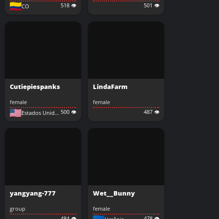
518 👁️
501 👁️
CO
Cutiepiespanks
LindaFarm
female
female
500 👁️
487 👁️
Estados Unidos
yangyang-777
Wet__Bunny
group
female
484 👁️
478 👁️