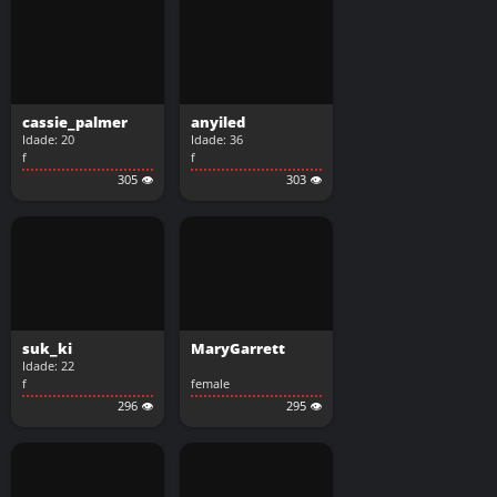
cassie_palmer
anyiled
Idade: 20
Idade: 36
f
f
305 👁️
303 👁️
suk_ki
MaryGarrett
Idade: 22
f
female
296 👁️
295 👁️