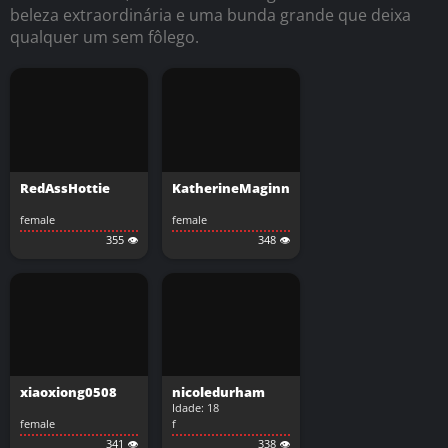
beleza extraordinária e uma bunda grande que deixa
qualquer um sem fôlego.
RedAssHottie
KatherineMaginn
female
female
355 👁️
348 👁️
xiaoxiong0508
nicoledurham
Idade: 18
female
f
341 👁️
338 👁️