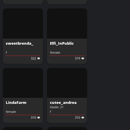
sweetbrenda_
Elfi_InPublic
f
female
322 👁️
319 👁️
LindaFarm
cutee_andrea
Idade: 21
female
f
310 👁️
310 👁️