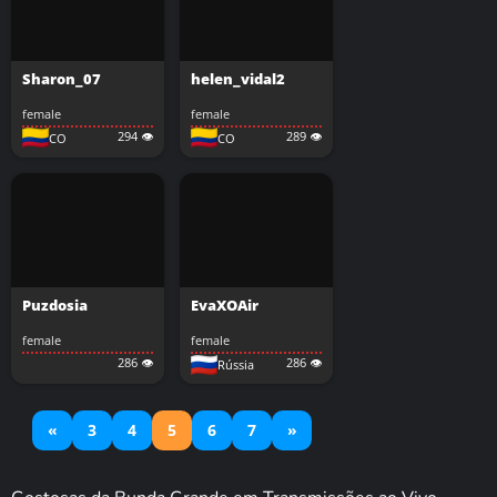
Sharon_07
helen_vidal2
female
female
294 👁️
289 👁️
CO
CO
Puzdosia
EvaXOAir
female
female
286 👁️
286 👁️
Rússia
«
3
4
5
6
7
»