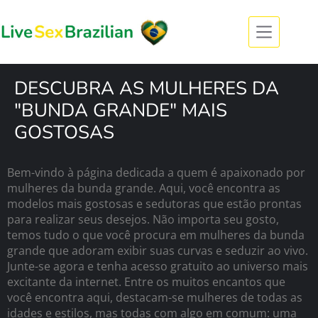
DESCUBRA AS MULHERES DA
"BUNDA GRANDE" MAIS
GOSTOSAS
Bem-vindo à página dedicada a quem é apaixonado por
mulheres da bunda grande. Aqui, você encontra as
modelos mais gostosas e sedutoras que estão prontas
para realizar seus desejos. Não importa seu gosto,
temos tudo o que você procura em mulheres da bunda
grande que adoram exibir suas curvas e seduzir ao vivo.
Junte-se agora e tenha acesso gratuito ao universo mais
excitante da internet. Entre os muitos encantos que
você encontra aqui, destacam-se mulheres de todas as
idades e estilos, mas todas com algo em comum: uma